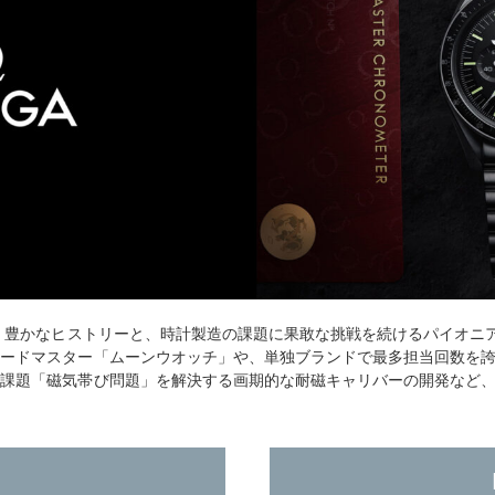
た。豊かなヒストリーと、時計製造の課題に果敢な挑戦を続けるパイオニ
ピードマスター「ムーンウオッチ」や、単独ブランドで最多担当回数を
の課題「磁気帯び問題」を解決する画期的な耐磁キャリバーの開発など