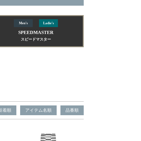
Men's
Ladie's
SPEEDMASTER
スピードマスター
新着順
アイテム名順
品番順