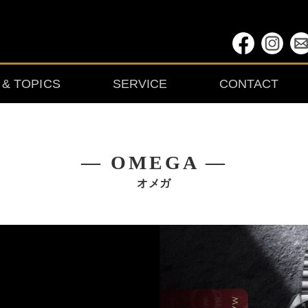
& TOPICS
SERVICE
CONTACT
― OMEGA ―
オメガ