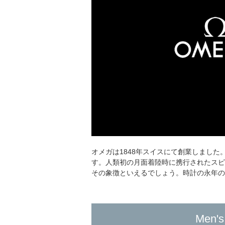
オメガは1848年スイスにて創業しまし
す。人類初の月面着陸時に携行されたス
その象徴といえるでしょう。時計の永年
Men's