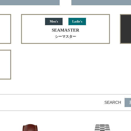
Men's
Ladie's
SEAMASTER
シーマスター
SEARCH