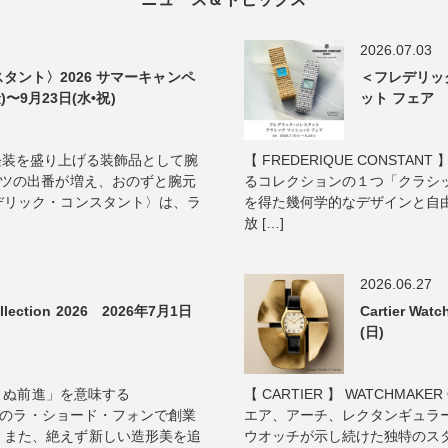
2026.07.03
タント〉2026 サマーキャンペ
＜フレデリッ
)〜9月23日(水•祝)
ット フェア 2
真夏の軽装を盛り上げる装飾品として腕
【 FREDERIQUE CONST
ャツの出番が増え、おのずと腕元
るコレクションの１つ「クラシッ
デリック・コンスタント〉は、ラ
を得た幾何学的なデザインと自
放 […]
2026.06.27
lection 2026 2026年7月1日
Cartier Wa
(日)
ゆまぬ前進」を意味する
【 CARTIER 】 WATCHMAKER 
イスのラ・ショード・フォンで創業
エア、アーチ、レクタンギュラ
、また、絶えず新しい造形美を追
ウオッチが示し続けた独特のスタイ