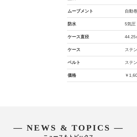
ムーブメント
自動
防水
5気圧
ケース直径
44.2
ケース
ステ
ベルト
ステ
価格
￥1,6
― NEWS & TOPICS ―
ニュース＆トピックス