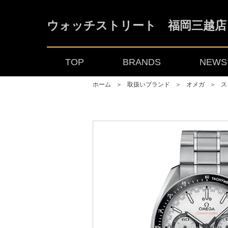
ウォッチストリート 福岡三越店
TOP
BRANDS
NEWS 
ホーム
＞
取扱いブランド
＞
オメガ
＞
ス