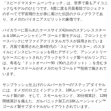
「スピードマスター ムーンウォッチ」は、世界で最もアイコニ
ックなモデルのひとつです。6度に渡る月面着陸プロジェクト
のすべてで宇宙飛行士が身に着けた伝説のクロノグラフであ
り、オメガのパイオニアスピリットの象徴です。
バイカラーに彩られたケースサイズ42mmのステンレススチー
ル＆18Kムーンシャイン™ ゴールド製モデルは、フロントとケ
ースバックにサファイアクリスタルガラスが採用されていま
す。月面で着用された第4世代の「スピードマスター」のスタ
イルにインスピレーションを得たデザインで、アシンメトリー
なケースにセットされたブラックセラミック製ベゼルリングに
は、有名な「ドットオーバー90（90の上のドット）」を含むタ
キメータースケールがオメガのセラゴールド™技術で施されて
います。
サンブラッシュ仕上げのシルバーカラーの“ステップ”ダイヤル
には、オメガのロゴとインデックス、18Kムーンシャイン™ ゴ
ールド製の針、そして、スモールセコンド、30分積算計、12時
間積算計を備えた、ガルバニック加工の18Kムーンシャイン™
ゴールド製サブダイヤルがレイアウトされています。