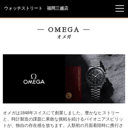
ウォッチストリート 福岡三越店
― OMEGA ―
オメガ
オメガは1848年スイスにて創業しました。豊かなヒストリー
と、時計製造の課題に果敢な挑戦を続けるパイオニアスピリッ
トが、独自の存在感を放ちます。人類初の月面着陸時に携行さ