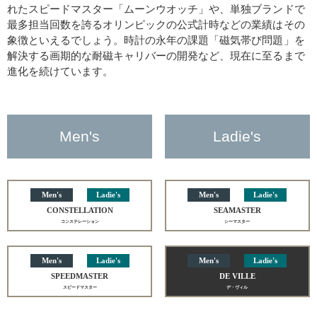
れたスピードマスター「ムーンウオッチ」や、単独ブランドで
最多担当回数を誇るオリンピックの公式計時などの業績はその
象徴といえるでしょう。時計の永年の課題「磁気帯び問題」を
解決する画期的な耐磁キャリバーの開発など、現在に至るまで
進化を続けています。
Men's
Ladie's
Men's
Ladie's
Men's
Ladie's
CONSTELLATION
SEAMASTER
コンステレーション
シーマスター
Men's
Ladie's
Men's
Ladie's
SPEEDMASTER
DE VILLE
スピードマスター
デ・ヴィル