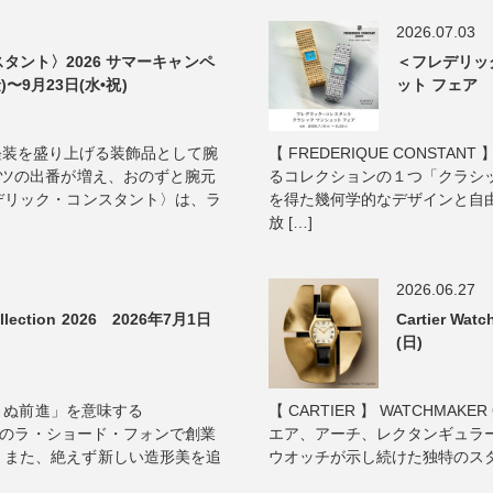
2026.07.03
タント〉2026 サマーキャンペ
＜フレデリッ
)〜9月23日(水•祝)
ット フェア 2
真夏の軽装を盛り上げる装飾品として腕
【 FREDERIQUE CONST
ャツの出番が増え、おのずと腕元
るコレクションの１つ「クラシッ
デリック・コンスタント〉は、ラ
を得た幾何学的なデザインと自
放 […]
2026.06.27
lection 2026 2026年7月1日
Cartier Wa
(日)
ゆまぬ前進」を意味する
【 CARTIER 】 WATCHMAKER 
イスのラ・ショード・フォンで創業
エア、アーチ、レクタンギュラ
、また、絶えず新しい造形美を追
ウオッチが示し続けた独特のスタイ