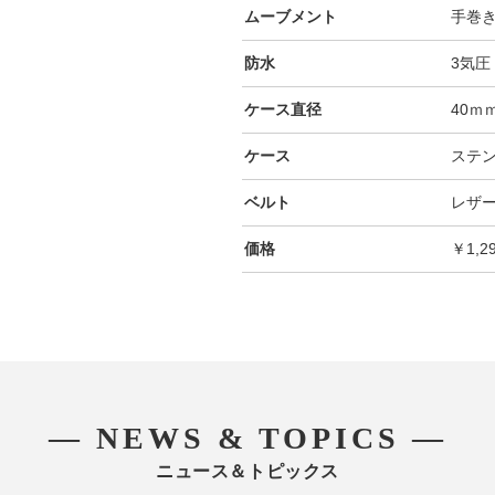
ムーブメント
手巻
防水
3気圧
ケース直径
40ｍ
ケース
ステ
ベルト
レザ
価格
￥1,2
― NEWS & TOPICS ―
ニュース＆トピックス