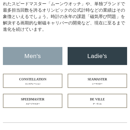
れたスピードマスター「ムーンウオッチ」や、単独ブランドで
最多担当回数を誇るオリンピックの公式計時などの業績はその
象徴といえるでしょう。時計の永年の課題「磁気帯び問題」を
解決する画期的な耐磁キャリバーの開発など、現在に至るまで
進化を続けています。
Men's
Ladie's
CONSTELLATION
SEAMASTER
コンステレーション
シーマスター
SPEEDMASTER
DE VILLE
スピードマスター
デ・ヴィル