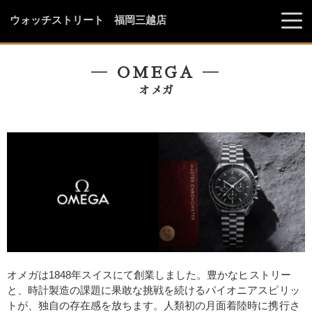
ウォッチストリート 福岡三越店
― OMEGA ―
オメガ
オメガは1848年スイスにて創業しました。豊かなヒストリー
と、時計製造の課題に果敢な挑戦を続けるパイオニアスピリッ
トが、独自の存在感を放ちます。人類初の月面着陸時に携行さ