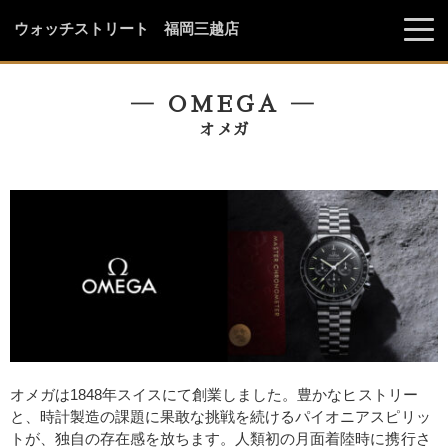
ウォッチストリート 福岡三越店
― OMEGA ―
オメガ
オメガは1848年スイスにて創業しました。豊かなヒストリー
と、時計製造の課題に果敢な挑戦を続けるパイオニアスピリッ
トが、独自の存在感を放ちます。人類初の月面着陸時に携行さ