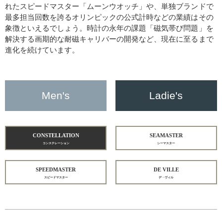
れたスピードマスター「ムーンウオッチ」や、単独ブランドで
最多担当回数を誇るオリンピックの公式計時などの業績はその
象徴といえるでしょう。時計の永年の課題「磁気帯び問題」を
解決する画期的な耐磁キャリバーの開発など、現在に至るまで
進化を続けています。
Men's
Ladie's
CONSTELLATION
SEAMASTER
コンステレーション
シーマスター
SPEEDMASTER
DE VILLE
スピードマスター
デ・ヴィル