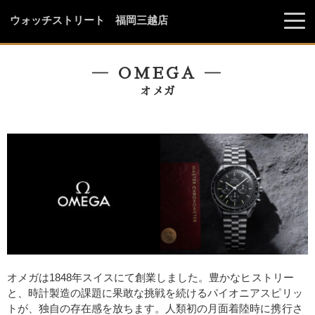
ウォッチストリート 福岡三越店
― OMEGA ―
オメガ
オメガは1848年スイスにて創業しました。豊かなヒストリー
と、時計製造の課題に果敢な挑戦を続けるパイオニアスピリッ
トが、独自の存在感を放ちます。人類初の月面着陸時に携行さ