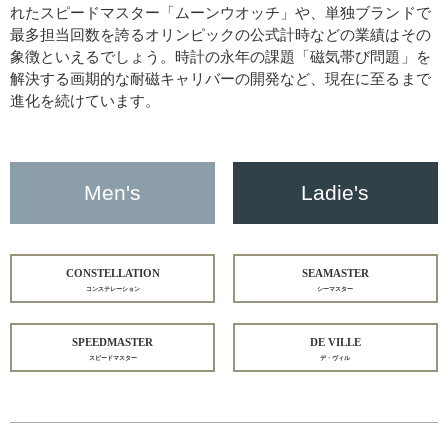
れたスピードマスター「ムーンウオッチ」や、単独ブランドで
最多担当回数を誇るオリンピックの公式計時などの業績はその
象徴といえるでしょう。時計の永年の課題「磁気帯び問題」を
解決する画期的な耐磁キャリバーの開発など、現在に至るまで
進化を続けています。
Men's
Ladie's
CONSTELLATION
SEAMASTER
コンステレーション
シーマスター
SPEEDMASTER
DE VILLE
スピードマスター
デ・ヴィル