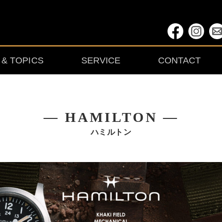
& TOPICS
SERVICE
CONTACT
― HAMILTON ―
ハミルトン