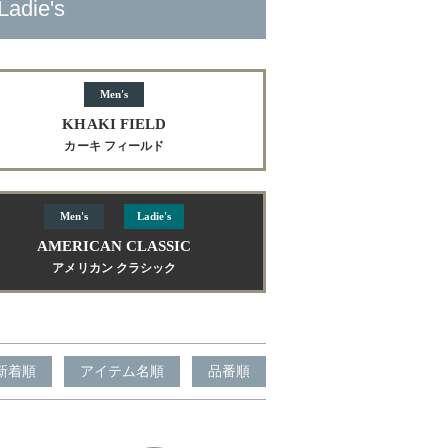
Ladie's
Men's
KHAKI FIELD
カーキ フィールド
Men's
Ladie's
AMERICAN CLASSIC
アメリカン クラシック
新着順
アイテム名順
品番順