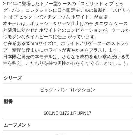
2014年に登場したトノー型ケースの「スピリット オブ ビッ
グ・バン」コレクションに日本限定モデルの最新作 「スピリッ
ト オブ ビッグ・バン チタニウム ホワイト」が登場。
本モデルは、ポリッシュ＆サテン仕上げのチ タニウム ケース
と随所に効かせたホワイトとのコンビネーションが、クールか
つモダンなタイムピースに仕上 がっています。
存在感ある45mmサイズに、ホワイトアリゲーターのストラッ
プ。精悍な佇まいにホワイトが爽やかさをプラスし ます。
日本限定発売の本モデルは、さらなる成功を追い求め続ける男
性を称え、こだわりを持つ男性の心をく すぐることでしょう。
シリーズ
ビッグ・バン コレクション
型番
601.NE.0172.LR.JPN17
ムーブメント