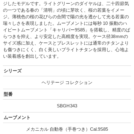
ジしたモデルです。ライトグリーンのダイヤルは、二十四節気
の一つである春の「清明」の頃に芽吹く、桜の若葉をイメー
ジ。薄桃色の桜の花びらの合間で陽の光を透かして光る若葉の
瑞々しさを表現しました。ムーブメントには毎秒 10 振動のハ
イビートムーブメント「キャリバー9S85」を搭載し、精度のば
らつきを抑え、より安定した高精度を実現。ケース径38mmの
サイズ感に加え、ケースとブレスレットには通常のチタンより
も傷つきにくく、白く美しいブライトチタンを採用し、心地よ
い装着感を創出しています。
シリーズ
ヘリテージ コレクション
型番
SBGH343
ムーブメント
メカニカル 自動巻（手巻つき）Cal.9S85