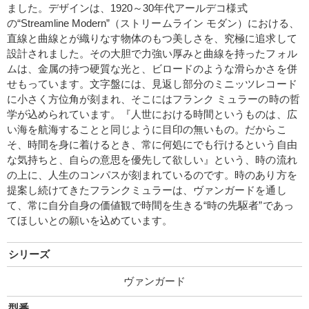
ました。デザインは、1920～30年代アールデコ様式
の“Streamline Modern”（ストリームライン モダン）における、
直線と曲線とが織りなす物体のもつ美しさを、究極に追求して
設計されました。その大胆で力強い厚みと曲線を持ったフォル
ムは、金属の持つ硬質な光と、ビロードのような滑らかさを併
せもっています。文字盤には、見返し部分のミニッツレコード
に小さく方位角が刻まれ、そこにはフランク ミュラーの時の哲
学が込められています。『人世における時間というものは、広
い海を航海することと同じように目印の無いもの。だからこ
そ、時間を身に着けるとき、常に何処にでも行けるという自由
な気持ちと、自らの意思を優先して欲しい』という、時の流れ
の上に、人生のコンパスが刻まれているのです。時のあり方を
提案し続けてきたフランクミュラーは、ヴァンガードを通し
て、常に自分自身の価値観で時間を生きる“時の先駆者”であっ
てほしいとの願いを込めています。
シリーズ
ヴァンガード
型番