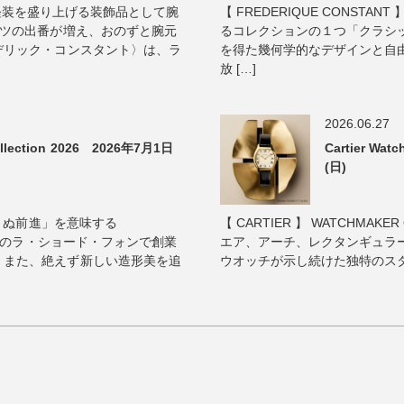
真夏の軽装を盛り上げる装飾品として腕
【 FREDERIQUE CONST
ャツの出番が増え、おのずと腕元
るコレクションの１つ「クラシッ
デリック・コンスタント〉は、ラ
を得た幾何学的なデザインと自
放 […]
2026.06.27
lection 2026 2026年7月1日
Cartier Wa
(日)
ゆまぬ前進」を意味する
【 CARTIER 】 WATCHMAKER 
イスのラ・ショード・フォンで創業
エア、アーチ、レクタンギュラ
、また、絶えず新しい造形美を追
ウオッチが示し続けた独特のスタイ