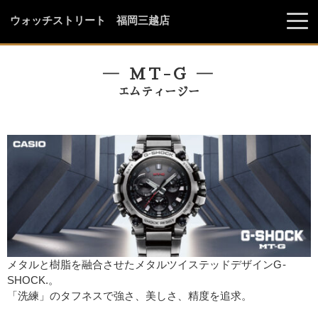
ウォッチストリート 福岡三越店
― MT-G ―
エムティージー
メタルと樹脂を融合させたメタルツイステッドデザインG-
SHOCK.。
「洗練」のタフネスで強さ、美しさ、精度を追求。