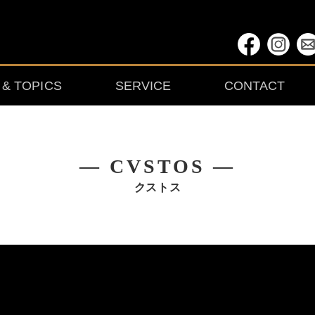
& TOPICS
SERVICE
CONTACT
― CVSTOS ―
クストス