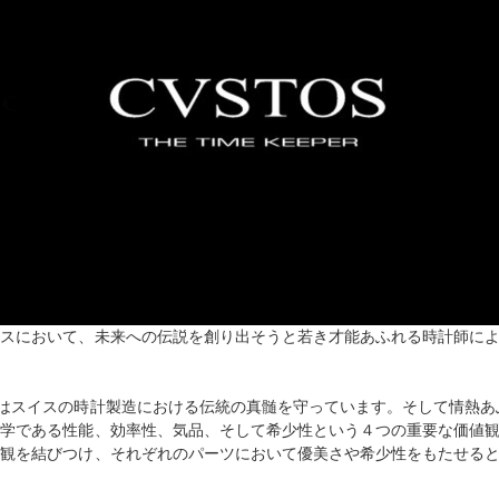
スにおいて、未来への伝説を創り出そうと若き才能あふれる時計師による
スはスイスの時計製造における伝統の真髄を守っています。そして情熱
哲学である性能、効率性、気品、そして希少性という４つの重要な価値
値観を結びつけ、それぞれのパーツにおいて優美さや希少性をもたせる