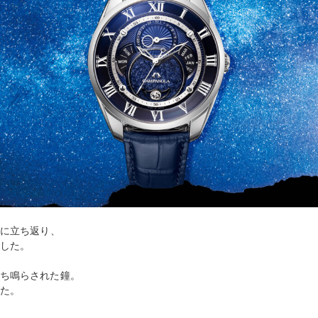
点に立ち返り、
ました。
打ち鳴らされた鐘。
した。