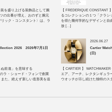
真夏の軽装を盛り上げる装飾品として腕
【 FREDERIQUE CONST
ャツの出番が増え、おのずと腕元
るコレクションの１つ「クラシッ
デリック・コンスタント〉は、ラ
を得た幾何学的なデザインと自
放 […]
2026.06.27
lection 2026 2026年7月1日
Cartier Wa
(日)
ゆまぬ前進」を意味する
【 CARTIER 】 WATCHMAKER 
イスのラ・ショード・フォンで創業
エア、アーチ、レクタンギュラ
、また、絶えず新しい造形美を追
ウオッチが示し続けた独特のスタイ