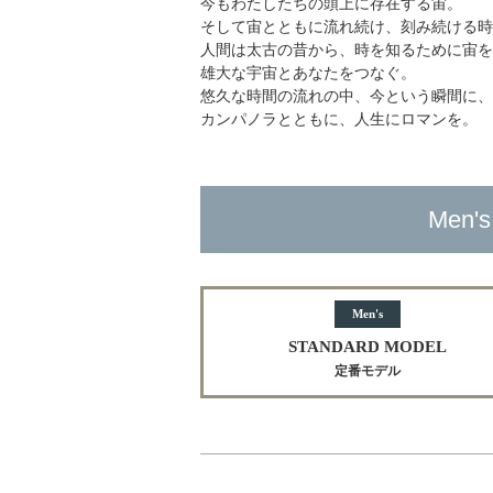
今もわたしたちの頭上に存在する宙。
そして宙とともに流れ続け、刻み続ける
人間は太古の昔から、時を知るために宙
雄大な宇宙とあなたをつなぐ。
悠久な時間の流れの中、今という瞬間に
カンパノラとともに、人生にロマンを。
Men's
Men's
STANDARD MODEL
定番モデル