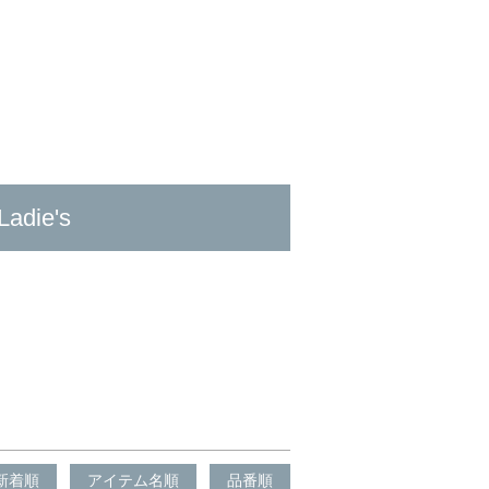
Ladie's
新着順
アイテム名順
品番順