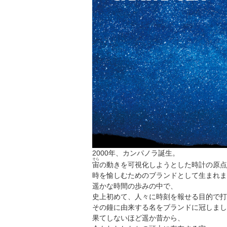
2000年、カンパノラ誕生。
そら
宙
の動きを可視化しようとした時計の原
時を愉しむためのブランドとして生まれ
遥かな時間の歩みの中で、
史上初めて、人々に時刻を報せる目的で
その鐘に由来する名をブランドに冠しま
果てしないほど遥か昔から、