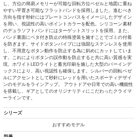
し、方位の簡易メモリーが可能な回転方位ベゼルと地図に重ね
やすい平置き可能なフラットバンドを採用しました。進むべき
方向を指す秒針にはプレートコンパスをイメージしたデザイン
を用い、視認性の高いポイントカラーを配色。シリコーン素材
のデュラソフトバンドにはターゲットスリットを採用。また、
バンド裏面にベタ付き防止の特殊塗装を施すことでゴミの付着
を防ぎます。サイドボタンパイプには強固なステンレスを使用
し、不用意なボタン動作を防止する為に斜めにカットしていま
す。これによりボタンの誤作動を防止すると共に高い質感を実
現。ホワイトLEDライトと蓄光印刷を施した大型のバーインデ
ックスにより、高い視認性も確保します。シルバーの回転ベゼ
ルにアクセントとして秒針にレッドを用いたスポーティデザイ
ンのモデルをラインアップ。 アウトドアや日常での高い機能性
を搭載し、ギアとしてのオリジナリティにこだわったクライマ
ーラインです。
シリーズ
おすすめモデル
型番