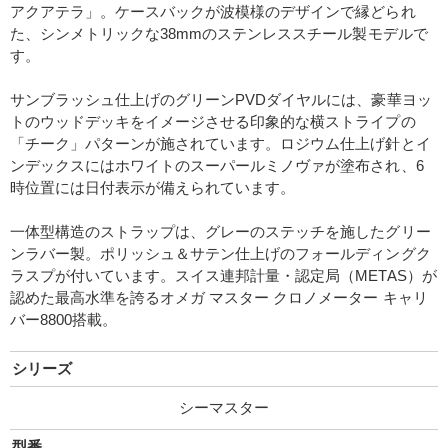
アクアテラ」。ケースバックが波模様のデザインで縁どられ
た、シンメトリックな38mmのステンレススチール製モデルで
す。
サンブラッシュ仕上げのグリーンPVDダイヤルには、豪華ヨッ
トのウッドデッキをイメージさせる印象的な横ストライプの
「チーク」パターンが施されています。ロジウム仕上げ針とイ
ンデックスにはホワイトのスーパールミノヴァが塗布され、6
時位置には日付表示が備えられています。
一体型構造のストラップは、グレーのステッチを施したグリー
ンラバー製。ポリッシュ＆サテン仕上げのフォールディングク
ラスプが付いています。スイス連邦計量・認定局（METAS）が
認めた最高水準を誇るオメガ マスター クロノメーター キャリ
バー8800搭載。
シリーズ
シーマスター
型番