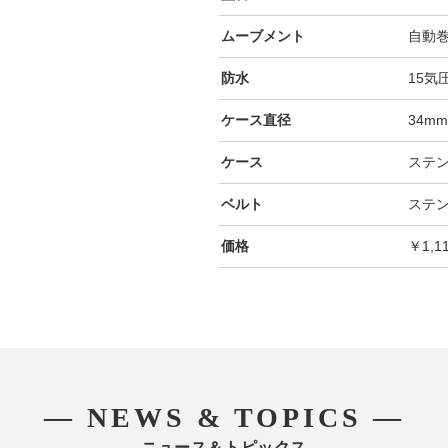
ムーブメント
自動
防水
15気
ケース直径
34m
ケース
ステ
ベルト
ステ
価格
￥1,1
― NEWS & TOPICS ―
ニュース＆トピックス