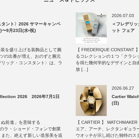
2026.07.03
タント〉2026 サマーキャンペ
＜フレデリッ
)〜9月23日(水•祝)
ット フェア 2
真夏の軽装を盛り上げる装飾品として腕
【 FREDERIQUE CONST
ャツの出番が増え、おのずと腕元
るコレクションの１つ「クラシッ
デリック・コンスタント〉は、ラ
を得た幾何学的なデザインと自
放 […]
2026.06.27
lection 2026 2026年7月1日
Cartier Wa
(日)
ゆまぬ前進」を意味する
【 CARTIER 】 WATCHMAKER 
イスのラ・ショード・フォンで創業
エア、アーチ、レクタンギュラ
、また、絶えず新しい造形美を追
ウオッチが示し続けた独特のスタイ