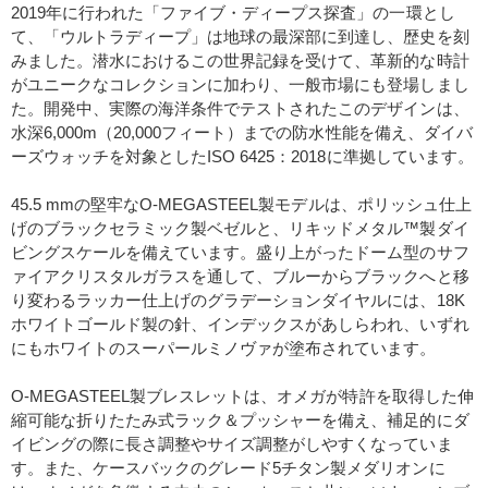
2019年に行われた「ファイブ・ディープス探査」の一環とし
て、「ウルトラディープ」は地球の最深部に到達し、歴史を刻
みました。潜水におけるこの世界記録を受けて、革新的な時計
がユニークなコレクションに加わり、一般市場にも登場しまし
た。開発中、実際の海洋条件でテストされたこのデザインは、
水深6,000m（20,000フィート）までの防水性能を備え、ダイバ
ーズウォッチを対象としたISO 6425：2018に準拠しています。
45.5 mmの堅牢なO-MEGASTEEL製モデルは、ポリッシュ仕上
げのブラックセラミック製ベゼルと、リキッドメタル™製ダイ
ビングスケールを備えています。盛り上がったドーム型のサフ
ァイアクリスタルガラスを通して、ブルーからブラックへと移
り変わるラッカー仕上げのグラデーションダイヤルには、18K
ホワイトゴールド製の針、インデックスがあしらわれ、いずれ
にもホワイトのスーパールミノヴァが塗布されています。
O-MEGASTEEL製ブレスレットは、オメガが特許を取得した伸
縮可能な折りたたみ式ラック＆プッシャーを備え、補足的にダ
イビングの際に長さ調整やサイズ調整がしやすくなっていま
す。また、ケースバックのグレード5チタン製メダリオンに