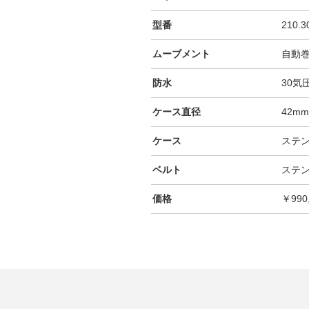
型番
210.3
ムーブメント
自動
防水
30気
ケース直径
42m
ケース
ステ
ベルト
ステ
価格
￥990