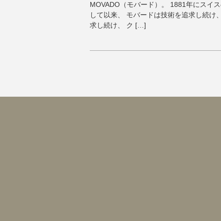
MOVADO（モバード）。 1881年にス
して以来、 モバードは技術を追求し続け
求し続け、 ク […]