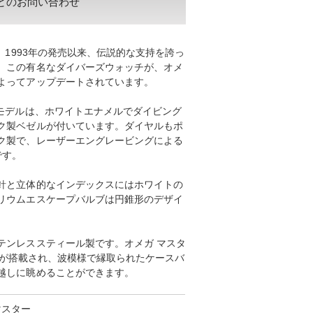
どのお問い合わせ
、1993年の発売以来、伝説的な支持を誇っ
、この有名なダイバーズウォッチが、オメ
よってアップデートされています。
製モデルは、ホワイトエナメルでダイビング
ク製ベゼルが付いています。ダイヤルもポ
ク製で、レーザーエングレービングによる
です。
針と立体的なインデックスにはホワイトの
リウムエスケープバルブは円錐形のデザイ
テンレススティール製です。オメガ マスタ
00が搭載され、波模様で縁取られたケースバ
越しに眺めることができます。
マスター