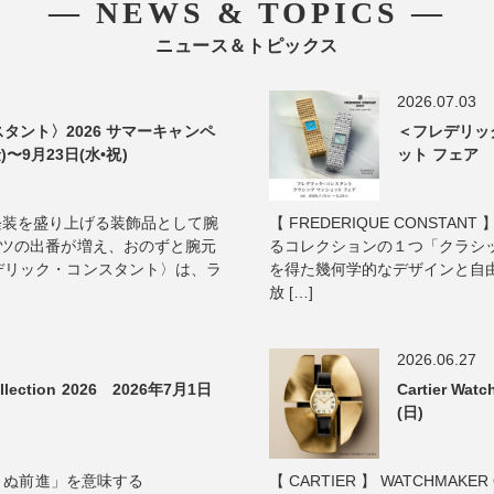
― NEWS & TOPICS ―
ニュース＆トピックス
2026.07.03
タント〉2026 サマーキャンペ
＜フレデリッ
)〜9月23日(水•祝)
ット フェア 2
真夏の軽装を盛り上げる装飾品として腕
【 FREDERIQUE CONST
ャツの出番が増え、おのずと腕元
るコレクションの１つ「クラシッ
デリック・コンスタント〉は、ラ
を得た幾何学的なデザインと自
放 […]
2026.06.27
lection 2026 2026年7月1日
Cartier Wa
(日)
ゆまぬ前進」を意味する
【 CARTIER 】 WATCHMAKER 