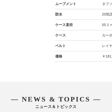
ムーブメント
タフ
防水
20気
ケース直径
55.1 
ケース
カー
ベルト
レイ
価格
￥181
― NEWS & TOPICS ―
ニュース＆トピックス