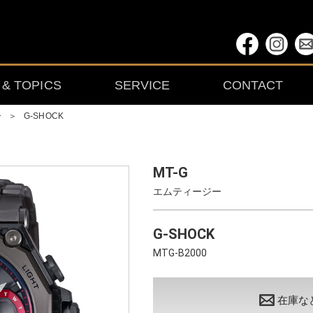
& TOPICS
SERVICE
CONTACT
ー
＞
G-SHOCK
MT-G
エムティージー
G-SHOCK
MTG-B2000
在庫な