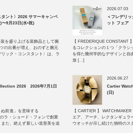
2026.07.03
タント〉2026 サマーキャンペ
＜フレデリッ
)〜9月23日(水•祝)
ット フェア 2
真夏の軽装を盛り上げる装飾品として腕
【 FREDERIQUE CONST
ャツの出番が増え、おのずと腕元
るコレクションの１つ「クラシッ
デリック・コンスタント〉は、ラ
を得た幾何学的なデザインと自
放 […]
2026.06.27
lection 2026 2026年7月1日
Cartier Wa
(日)
ゆまぬ前進」を意味する
【 CARTIER 】 WATCHMAKER 
イスのラ・ショード・フォンで創業
エア、アーチ、レクタンギュラ
、また、絶えず新しい造形美を追
ウオッチが示し続けた独特のスタイ