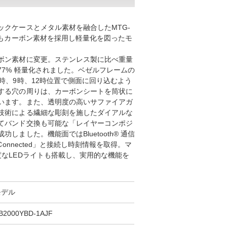
ックケースとメタル素材を融合したMTG-
にもカーボン素材を採用し軽量化を図ったモ
ボン素材に変更。ステンレス製に比べ重量
7% 軽量化されました。ベゼルフレームの
時、9時、12時位置で側面に回り込むよう
する穴の周りは、カーボンシートを筒状に
います。また、透明度の高いサファイアガ
技術による繊細な彫刻を施したダイアルな
てバンド交換も可能な「レイヤーコンポジ
しました。機能面ではBluetooth® 通信
Connected」と接続し時刻情報を取得。マ
なLEDライトも搭載し、実用的な機能を
モデル
B2000YBD-1AJF