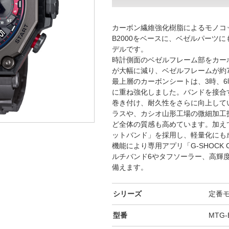
カーボン繊維強化樹脂によるモノコ
B2000をベースに、ベゼルパーツ
デルです。
時計側面のベゼルフレーム部をカー
が大幅に減り、ベゼルフレームが約7
最上層のカーボンシートは、3時、6
に重ね強化しました。バンドを接合
巻き付け、耐久性をさらに向上して
ラスや、カシオ山形工場の微細加工
ど全体の質感も高めています。加え
ットバンド」を採用し、軽量化にも成功
機能により専用アプリ「G-SHOCK 
ルチバンド6やタフソーラー、高輝度
備えます。
シリーズ
定番
型番
MTG-