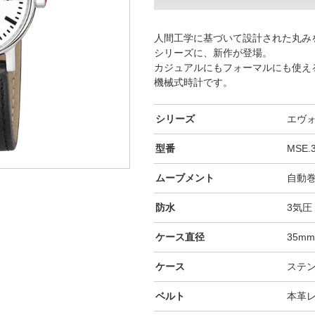
人間工学に基づいて設計された丸みを
シリーズに、新作が登場。
カジュアルにもフォーマルにも使え
機械式時計です。
シリーズ
エヴ
型番
MSE.
ムーブメント
自動
防水
3気圧
ケース直径
35m
ケース
ステ
ベルト
本革