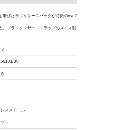
帯びたラグやケースバックが特徴のevo2
る、ブラックレザーストラップのスイス製
ォ２
35610.LBV
巻き
m
ンレススチール
レザー