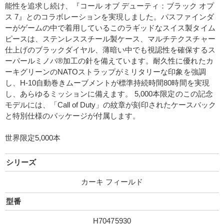
能性を追求し続け、『コール オブ デューティ：ブラック オプ
ス 7』とのコラボレーションを実現しました。パスファインダ
ーがゲームの中で着用しているこのラギッドなスイス製タイム
ピースは、ステンレススチール製ケース、マルチテクスチャー
仕上げのブラックダイヤル、薄暗い中でも視認性を確保するス
ーパールミノバ®加工の針を備えています。耐久性に優れたカ
ーキグリーンのNATOストラップがミリタリーな印象を強調
し、H-10自動巻きムーブメントが標準持続時間80時間を実現
し、あらゆるミッションに備えます。 5,000本限定のこの記念
モデルには、「Call of Duty」の紋章が刻印されたケースバック
と特別仕様のパッケージが付属します。
世界限定5,000本
シリーズ
カーキ フィールド
型番
H70475930