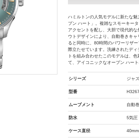
ハミルトンの人気モデルに新たな魅力
プン ハート」。複雑なスモーキー
アクセントを配し、大胆で現代的な
ウトデザインにより、自動巻きキャリ
ると同時に、80時間のパワーリザ
際立たせています。洗練されたディ
トを組み合わせたこのモデルは、色
て、アイコニックなオープン ハー
シリーズ
ジャ
型番
H326
ムーブメント
自動
防水
5気圧
ケース直径
40m