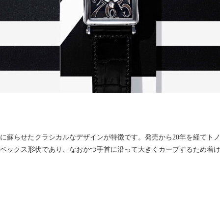
代に蘇らせたクラシカルなデザインが特徴です。発売から20年を経てト
ベックス形状であり、なおかつ手首に沿って大きくカーブするため着け心地