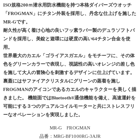
ISO規格200ｍ潜水用防水機能を持つ本格ダイバーズウオッチ
「FROGMAN」にチタン外装を採用し、丹念な仕上げを施した
MR-Gです。
耐久性が高く着け心地の良いフッ素ラバー製のデュラソフトバ
ンドを採用し、美錠と遊環には硬度の高い64チタン合金を使
用。
世界最大のカエル「ゴライアスガエル」をモチーフに、その体
色をグリーンカラーで表現し、視認性の高いオレンジの差し色
を施して大人の冒険心を刺激するデザインに仕上げています。
裏蓋にはサファイアクリスタルにグリーンの蒸着を施し
FROGMANのアイコンであるカエルのキャラクターを美しく描
きました。 機能面ではBluetooth®通信機能を備え、高速運針を
可能にする３つのデュアルコイルモーターと共にストレスフリ
ーなオペレーションを実現しました。
MR-G FROGMAN
品番：MRG-BF1000RG-3AJR