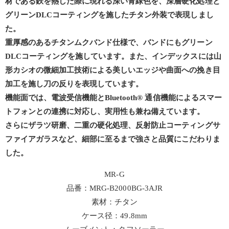
材である鉄を熱した際に現れる深い青緑色を、深層硬化処理と
グリーンDLCコーティングを施したチタン外装で表現しまし
た。
重厚感のあるチタンムクバンド仕様で、バンドにもグリーン
DLCコーティングを施しています。また、インデックスには山
形カシオの微細加工技術による美しいエッジや曲面への挽き目
加工を施し刀の反りを表現しています。
機能面では、電波受信機能とBluetooth® 通信機能によるスマー
トフォンとの連携に対応し、実用性も兼ね備えています。
さらにザラツ研磨、二重の硬化処理、反射防止コーティングサ
ファイアガラスなど、細部に至るまで強さと品質にこだわりま
した。
MR-G
品番：MRG-B2000BG-3AJR
素材：チタン
ケース径：49.8mm