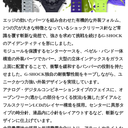
エッジの効いたパーツを組み合わせた有機的な外装フォルム、
2つの穴が大きな特徴となっているショックリリース針など常
識を覆す斬新な発想で、強さを求めて挑戦を続けるG-SHOCK
のアイデンティティを形にしました。
モジュールを保護するセンターケースを、ベゼル・バンド一体
構造の外装パーツでカバー。大型の立体インデックスをガラス
上面に配置することで、衝撃を緩和するバンパーの役割を持た
せました。G-SHOCK独自の耐衝撃性能をキープしながら、ユ
ニークかつ力強い外装デザインを実現しています。
アナログ・デジタルコンビネーションタイプのフェイスに、オ
ープンワーク(透かしの部分をつくる技法)を施したダイアルと
フルスクリーンLCDのレイヤー構造を採用。センターに異形タ
イプの時分針、液晶内に小針をレイアウトするなど、斬新なデ
ザインに仕上げています。