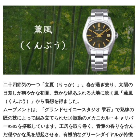
二十四節気の一つ「立夏（りっか）」。春が過ぎ去り、太陽の
日差しが爽やかな初夏。豊かな緑あふれる大地に吹く風「薫風
（くんぷう）」から着想を得ました。
ムーブメントは、「グランドセイコースタジオ 雫石」で熟練の
匠の技によって組み立てられた10振動のメカニカル・キャリバ
ー9S85を搭載しています。工房を取り巻く、青葉の香りを含ん
だ穏やかな風を想起させる、有機的なグリーンダイヤルが特徴