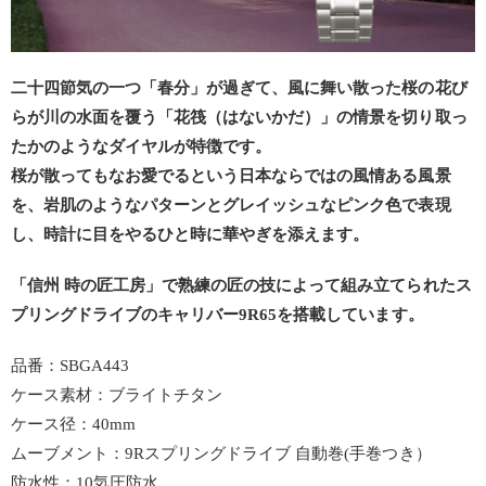
二十四節気の一つ「春分」が過ぎて、風に舞い散った桜の花び
らが川の水面を覆う「花筏（はないかだ）」の情景を切り取っ
たかのようなダイヤルが特徴です。
桜が散ってもなお愛でるという日本ならではの風情ある風景
を、岩肌のようなパターンとグレイッシュなピンク色で表現
し、時計に目をやるひと時に華やぎを添えます。
「信州 時の匠工房」で熟練の匠の技によって組み立てられたス
プリングドライブのキャリバー9R65を搭載しています。
品番：SBGA443
ケース素材：ブライトチタン
ケース径：40mm
ムーブメント：9Rスプリングドライブ 自動巻(手巻つき）
防水性：10気圧防水