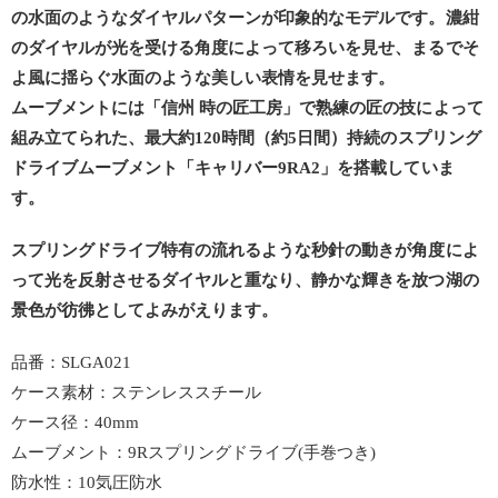
の水面のようなダイヤルパターンが印象的なモデルです。濃紺
のダイヤルが光を受ける角度によって移ろいを見せ、まるでそ
よ風に揺らぐ水面のような美しい表情を見せます。
ムーブメントには「信州 時の匠工房」で熟練の匠の技によって
組み立てられた、最大約120時間（約5日間）持続のスプリング
ドライブムーブメント「キャリバー9RA2」を搭載していま
す。
スプリングドライブ特有の流れるような秒針の動きが角度によ
って光を反射させるダイヤルと重なり、静かな輝きを放つ湖の
景色が彷彿としてよみがえります。
品番：SLGA021
ケース素材：ステンレススチール
ケース径：40mm
ムーブメント：9Rスプリングドライブ(手巻つき)
防水性：10気圧防水