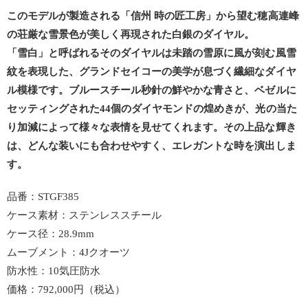
このモデルが製造される「信州 時の匠工房」から望む穂高連峰
の荘厳な雪景色が美しく再現された白銀のダイヤル。
「雪白」と呼ばれるそのダイヤルは未踏の雪原に風が刻む風雪
紋を表現した、グランドセイコーの美学が息づく繊細なダイヤ
ル模様です。ブルースチール秒針の鮮やかな青さと、ベゼルに
セッティングされた44個のダイヤモンドの煌めきが、光の当た
り加減によって様々な表情を見せてくれます。その上品な輝き
は、どんな装いにも合わせやすく、エレガントな時を演出しま
す。
品番：STGF385
ケース素材：ステンレススチール
ケース径：28.9mm
ムーブメント：4Jクオーツ
防水性：10気圧防水
価格：792,000円（税込）