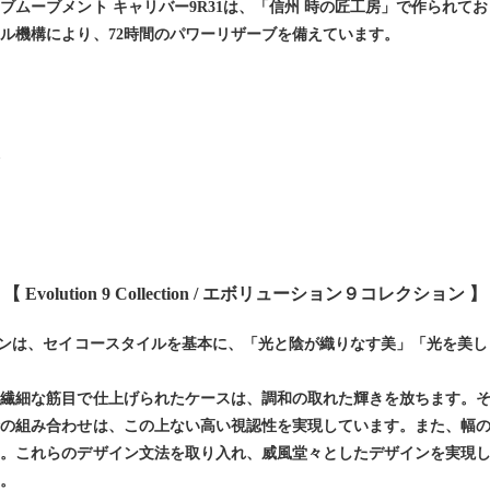
ブムーブメント キャリバー9R31は、「信州 時の匠工房」で作られて
ル機構により、72時間のパワーリザーブを備えています。
ブ
【 Evolution 9 Collection / エボリューション９コレクション 】
インは、セイコースタイルを基本に、「光と陰が織りなす美」「光を美
と繊細な筋目で仕上げられたケースは、調和の取れた輝きを放ちます。
針の組み合わせは、この上ない高い視認性を実現しています。また、幅
。これらのデザイン文法を取り入れ、威風堂々としたデザインを実現し
す。