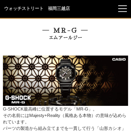
ウォッチストリート 福岡三越店
― MR-G ―
エムアールジー
G-SHOCK最高峰に位置するモデル「MR-G」。
その名前にはMajesty+Reality（風格ある本物）の意味が込めら
れています。
パーツの製造から組み立てまでを一貫して行う「山形カシオ」