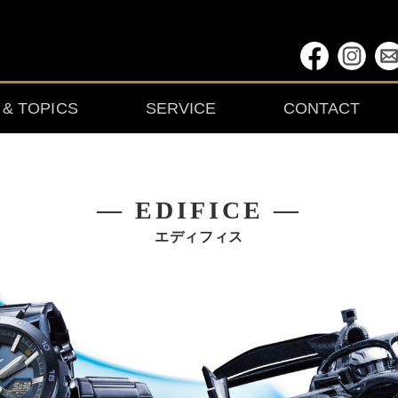
& TOPICS
SERVICE
CONTACT
― EDIFICE ―
エディフィス