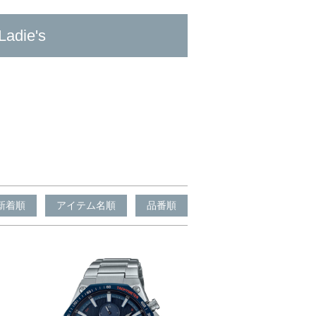
Ladie's
新着順
アイテム名順
品番順