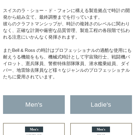
スイスのラ・ショー・ド・フォンに構える製造拠点で時計の開
発から組み立て、最終調整までを行っています。
彼らのクラフトマンシップが、時計の複雑さのレベルに関わり
なく、正確な計測や厳密な品質管理、製造工程の各段階で払わ
れる注意にいかんなく発揮されます。
またBell & Ross の時計はプロフェッショナルの過酷な使用にも
耐えうる機能をもち、機械式時計として宇宙飛行士、戦闘機パ
イロット、憲兵隊員、警察特殊部隊隊員、潜水艦乗組員、ダイ
バー、地雷除去隊員など様々なジャンルのプロフェッショナル
たちに愛用されています。
Men's
Ladie's
Men's
Men's