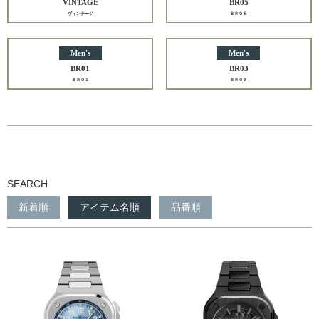
VINTAGE
BR05
ヴィンテージ
ＢＲ０５
Men's
Men's
BR01
BR03
ＢＲ０１
ＢＲ０３
SEARCH
新着順
アイテム名順
品番順